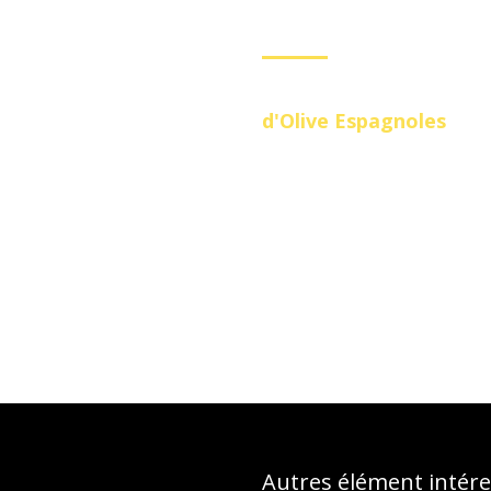
Newslet
ité.
S'abonner pour recevoir
d'Olive Espagnoles
Autres élément intér