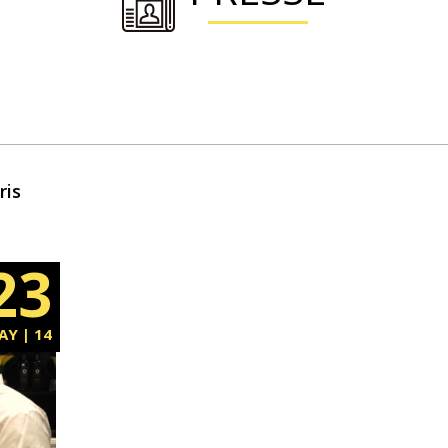
ris
23
AY | 14