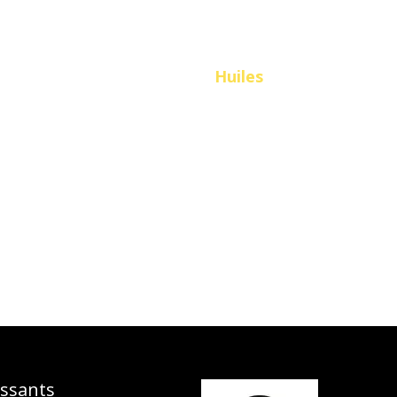
ter
 plus d'informations sur les
Huiles
essants