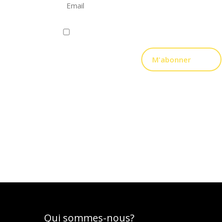
J'ai lu et j'accepte la politique de confidential
M'abonner
Qui sommes-nous?