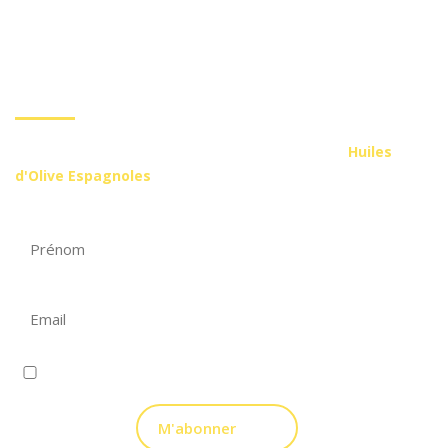
S'abonner à notre
Newsletter
S'abonner pour recevoir plus d'informations sur les
Huiles
d'Olive Espagnoles
J'ai lu et j'accepte la politique de confidentialité.
M'abonner